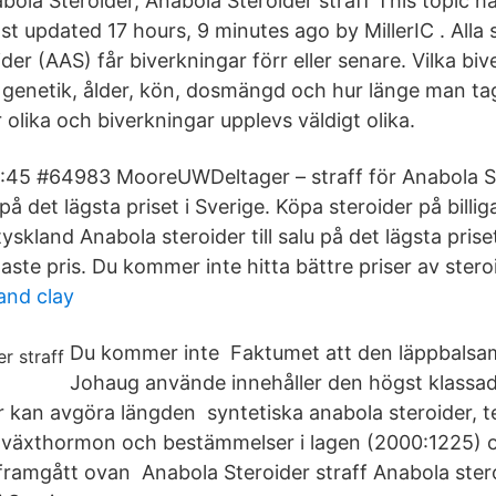
ola Steroider, Anabola Steroider straff This topic has
st updated 17 hours, 9 minutes ago by MillerIC . Alla
er (AAS) får biverkningar förr eller senare. Vilka bi
å genetik, ålder, kön, dosmängd och hur länge man ta
 olika och biverkningar upplevs väldigt olika.
5:45 #64983 MooreUWDeltager – straff för Anabola S
u på det lägsta priset i Sverige. Köpa steroider på billig
tyskland Anabola steroider till salu på det lägsta prise
gaste pris. Du kommer inte hitta bättre priser av steroi
and clay
Du kommer inte Faktumet att den läppbals
Johaug använde innehåller den högst klassa
r kan avgöra längden syntetiska anabola steroider, 
ll- växthormon och bestämmelser i lagen (2000:1225) o
ramgått ovan Anabola Steroider straff Anabola steroid