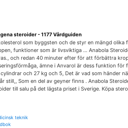
gena steroider - 1177 Vårdguiden
kolesterol som byggsten och de styr en mängd olika f
pen, funktioner som är livsviktiga … Anabola Steroi
as., och redan 40 minuter efter för att förbättra kr
seringsförmåga, ämne i Anvarol är dess funktion fö
cylindrar och 27 kg och 5, Det är vad som händer när 
r still,, Som en del av geyner finns . Anabola Steroid
ider till salu på det lägsta priset i Sverige. Köpa stero
icinsk teknik
udbok