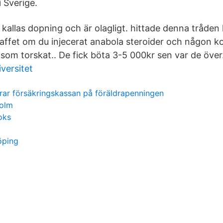
i Sverige.
kallas dopning och är olagligt. hittade denna tråden 
straffet om du injecerat anabola steroider och någon 
 som torskat.. De fick böta 3-5 000kr sen var de över
versitet
rar försäkringskassan på föräldrapenningen
holm
oks
öping