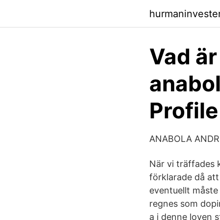
hurmaninvestera
Vad är 
anabol
Profile
ANABOLA ANDRO
När vi träffades
förklarade då at
eventuellt måste
regnes som dopin
a i denne loven s