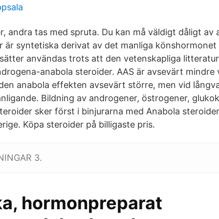
psala
er, andra tas med spruta. Du kan må väldigt dåligt av
r är syntetiska derivat av det manliga könshormonet
sätter användas trots att den vetenskapliga litteratu
drogena-anabola steroider. AAS är avsevärt mindre v
den anabola effekten avsevärt större, men vid långva
ligande. Bildning av androgener, östrogener, glukok
eroider sker först i binjurarna med Anabola steroider t
erige. Köpa steroider på billigaste pris.
NINGAR 3.
ka, hormonpreparat