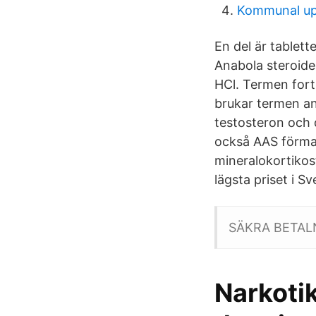
Kommunal up
En del är tablett
Anabola steroide
HCl. Termen fort
brukar termen an
testosteron och 
också AAS förman
mineralokortikost
lägsta priset i Sv
SÄKRA BETAL
Narkoti