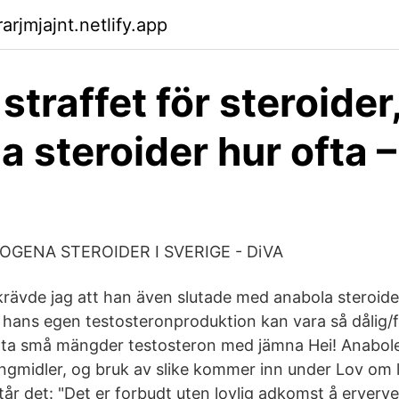
rjmjajnt.netlify.app
straffet för steroider
a steroider hur ofta –
GENA STEROIDER I SVERIGE - DiVA
 krävde jag att han även slutade med anabola steroid
t hans egen testosteronproduktion kan vara så dålig/
 ta små mängder testosteron med jämna Hei! Anabole
gmidler, og bruk av slike kommer inn under Lov om l
tår det: "Det er forbudt uten lovlig adkomst å erverve,