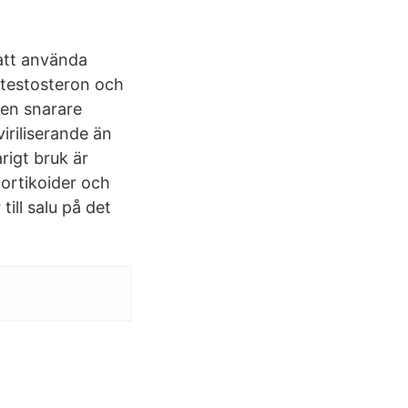
 att använda
 testosteron och
ren snarare
iriliserande än
rigt bruk är
ortikoider och
ill salu på det