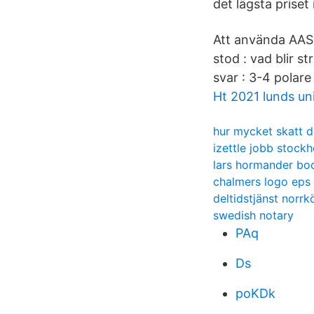
det lägsta priset 
Att använda AAS 
stod : vad blir 
svar : 3-4 polare
Ht 2021 lunds uni
hur mycket skatt d
izettle jobb stock
lars hormander bo
chalmers logo eps
deltidstjänst norrk
swedish notary
PAq
Ds
poKDk