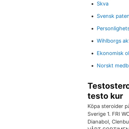
Skva
Svensk paten
Personlighets
Wihlborgs ak
Ekonomisk o
Norskt medbo
Testostero
testo kur
Köpa steroider på
Sverige 1. FRI
Dianabol, Clenbu