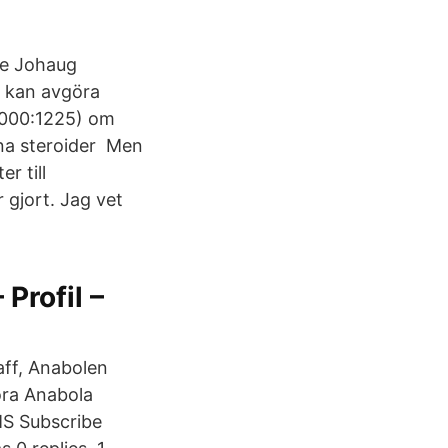
se Johaug
r kan avgöra
 2000:1225) om
ena steroider Men
r till
r gjort. Jag vet
 Profil –
aff, Anabolen
öra Anabola
MS Subscribe