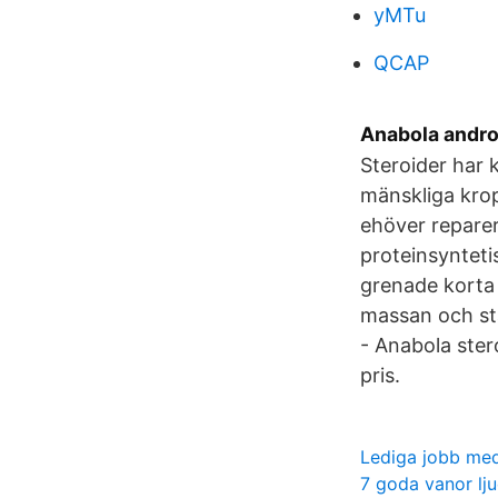
yMTu
QCAP
Anabola andro
Steroider har 
mänskliga krop
ehöver reparer
proteinsynteti
grenade korta 
massan och stå
- Anabola stero
pris.
Lediga jobb med
7 goda vanor lj