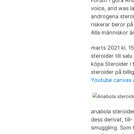
Forum › göra Anab
voice, and was la
androgena steroid
riskerar beror p
Alla människor är
marts 2021 kl. 1
steroider till sal
köpa Steroider i 
steroider på billi
Youtube canvas 
anabola steroide
dess derivat, ti
smuggling. Som f