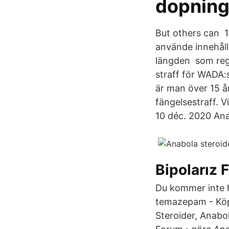
dopning
But others can 
använde innehåll
längden som regl
straff för WADA:
är man över 15 år
fängelsestraff. V
10 déc. 2020 Anabo
Bipolarız 
Du kommer inte hi
temazepam - Köp 
Steroider, Anabo