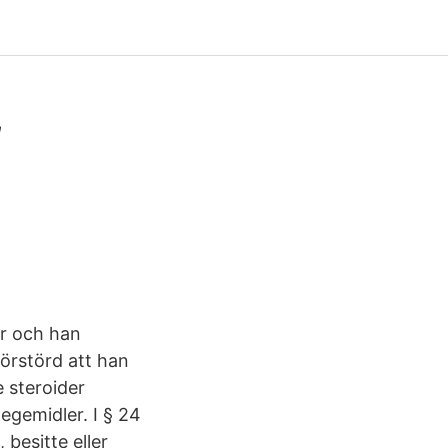
,
er och han
förstörd att han
 steroider
egemidler. I § 24
 besitte eller