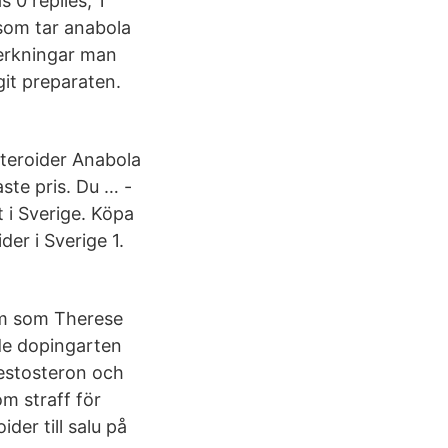
 0 replies, 1
 som tar anabola
verkningar man
git preparaten.
teroider Anabola
aste pris. Du … -
t i Sverige. Köpa
der i Sverige 1.
am som Therese
de dopingarten
testosteron och
m straff för
er till salu på