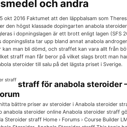
smedel och andra
15 okt 2016 Faktumet att den läppbalsam som There
er den högst klassade dopingarten anabola steroide
eras i dopningslagen är ett brott enligt lagen (SFS
s dopningslista tar upp bland annat anabola androg
 kan man bli dömd, och straffet kan vara allt från böte
ilket straff man får beror på vilket slags brott man ha
la steroider till salu på det lägsta priset i Sverige.
straff för anabola steroider –
Forum
tta bättre priser av steroider i Anabola steroider str
anabola steroider online Anabola steroider straff g
la Steroider straff Home › Forums › Course Builder L