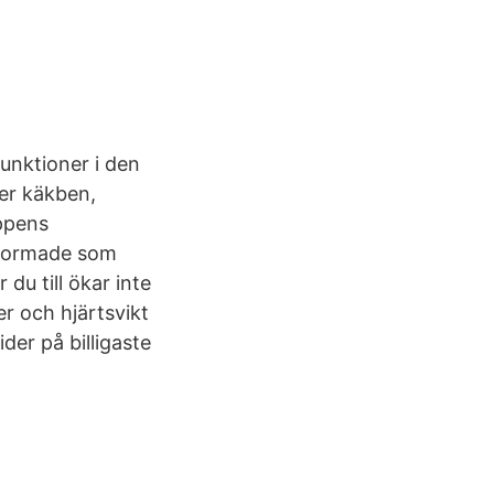
unktioner i den
der käkben,
oppens
r formade som
du till ökar inte
er och hjärtsvikt
ider på billigaste