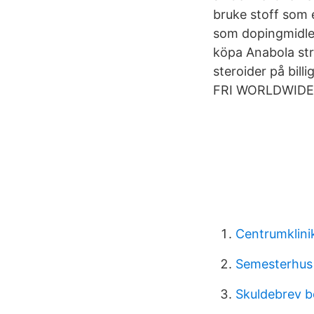
bruke stoff som e
som dopingmidler.
köpa Anabola stra
steroider på billi
FRI WORLDWIDE
Centrumklini
Semesterhus 
Skuldebrev b