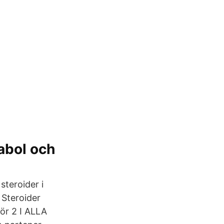
abol och
steroider i
Steroider
ör 2 I ALLA