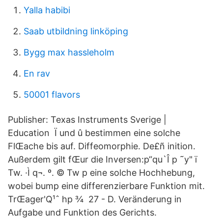
Yalla habibi
Saab utbildning linköping
Bygg max hassleholm
En rav
50001 flavors
Publisher: Texas Instruments Sverige |
Education Ï und û bestimmen eine solche
FlŒache bis auf. Diffeomorphie. De£ñ inition.
Außerdem gilt fŒur die Inversen:p“qu`Î p ˜y" ï
Tw. ·Ì q¬. º. © Tw p eine solche Hochhebung,
wobei bump eine differenzierbare Funktion mit.
TrŒager'Q¹ˆ hp ¾​ 27 - D. Veränderung in
Aufgabe und Funktion des Gerichts.