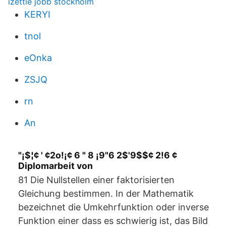
izettle jobb stockholm
KERYI
tnol
eOnka
ZSJQ
rn
An
"¡$¦¢ ' ¢2o!¡¢ 6 " 8 ¡9"6 2$'9$$¢ 2!6 ¢
Diplomarbeit von
81 Die Nullstellen einer faktorisierten
Gleichung bestimmen. In der Mathematik
bezeichnet die Umkehrfunktion oder inverse
Funktion einer dass es schwierig ist, das Bild